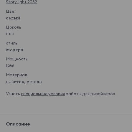
Story light 2082
Цвет
белый
Цоколь
LED
стиль
Модерн
Мощность
12W
Материал
пластик, металл
Узнать
специальные условия
работы для дизайнеров.
Описание