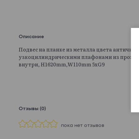
Описание
Подвес на планке из металла цвета антична
узкоцилиндрическими плафонами из прозра
внутри, H1620mm,W110mm 5хG9
Отзывы (0)
пока нет отзывов