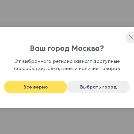
Ваш город Москва?
я латунь, прозрачными проводами и пятью
чного стекла с хрустальными элементами
От выбранного региона зависят доступные
способы доставки, цены и наличие товаров
Все верно
Выбрать город