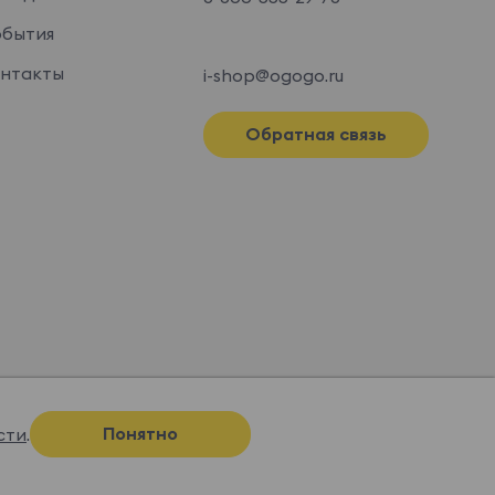
бытия
нтакты
i-shop@ogogo.ru
Обратная связь
Понятно
сти
.
Спроектировано и нарисовано в
Супрематике