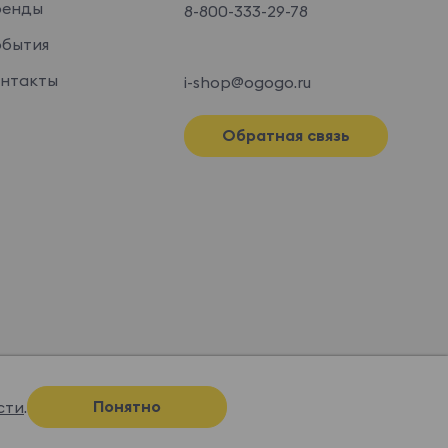
ренды
8-800-333-29-78
бытия
нтакты
i-shop@ogogo.ru
Обратная связь
Понятно
сти
.
Спроектировано и нарисовано в
Супрематике