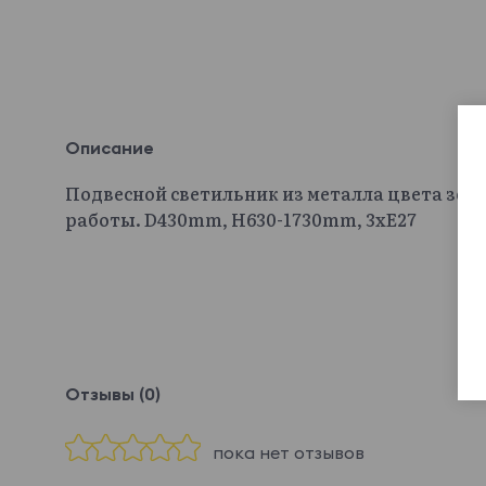
Описание
Подвесной светильник из металла цвета зол
работы. D430mm, H630-1730mm, 3хЕ27
Отзывы (0)
пока нет отзывов