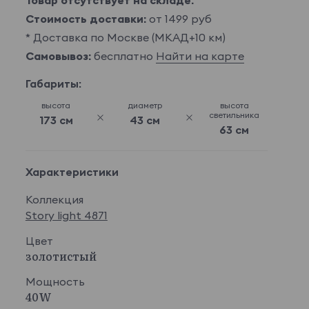
Товар отсутствует на складе.
Стоимость доставки:
от 1499 руб
* Доставка по Москве (МКАД+10 км)
Самовывоз:
бесплатно
Найти на карте
Габариты:
высота
диаметр
высота
светильника
173 см
43 см
63 см
Характеристики
Коллекция
Story light 4871
Цвет
золотистый
Мощность
40W