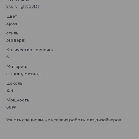
Story light 58131
Цвет
хром
стиль
Модерн
Количество лампочек
6
Материал
стекло, металл
Цоколь
E14
Мощность
60W
Узнать
специальные условия
работы для дизайнеров.