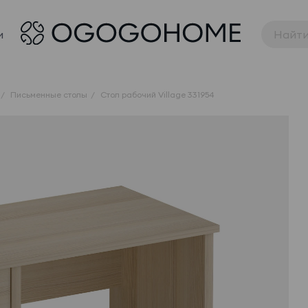
и
Письменные столы
Стол рабочий Village 331954