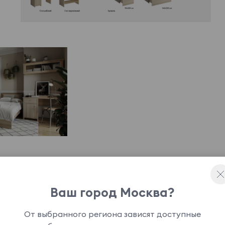
Ваш город Москва?
версальном стиле для современного и уютного
От выбранного региона зависят доступные
бую комбинацию для комфортного обустройства