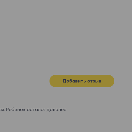
Добавить отзыв
ая. Ребëнок остался доволее