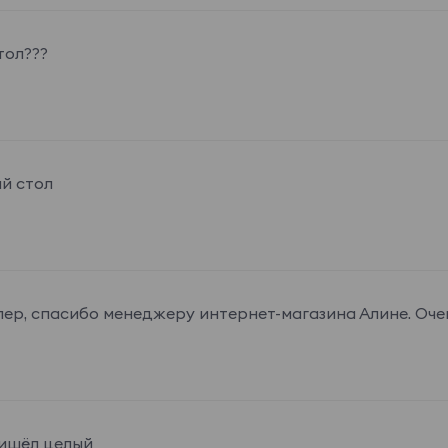
тол???
й стол
пер, спасибо менеджеру интернет-магазина Алине. Оче
ишёл целый