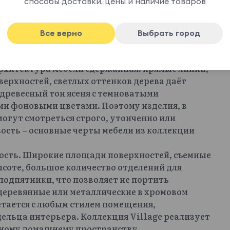
способы доставки, цены и наличие товаров
о функционала. Композиции подойдут для
, детской и молодежной комнаты. Коллекция
 простотой. Мебель отлично смотрится как в
Все верно
Выбрать город
ме. Из шкафов различных конструкций, тумб,
ками, комодов, навесных модулей собирается
рхитектура мебели сдержанная: прямые линии,
ерхностей, светлых оттенков дерева даёт
 древесный тон ясеня с темноватыми
ми фоновыми цветами. Поэтому изделия, в
могут смотреться строго, утонченно или
вость – основные черты мебели из коллекции
ость. Широкие площади поверхностей, съемные
соте, большое количество отделений для
подпятники, что позволяет не портить
 деревянные или металлические в хромовом
четается с любым стилем помещения,
дельца интерьера. Коллекция Village реализует
чному домашнему пространству.