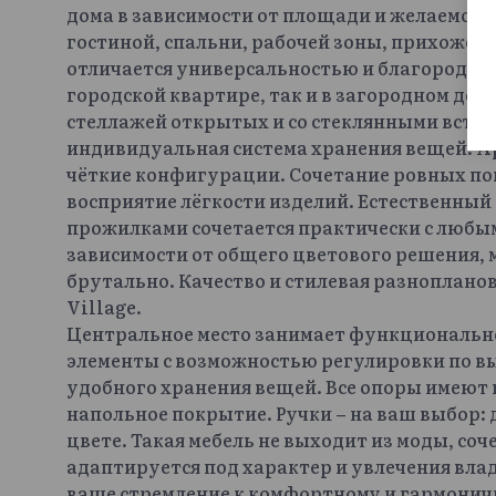
дома в зависимости от площади и желаемог
гостиной, спальни, рабочей зоны, прихожей
отличается универсальностью и благородной
городской квартире, так и в загородном до
стеллажей открытых и со стеклянными встав
индивидуальная система хранения вещей. А
чёткие конфигурации. Сочетание ровных пов
восприятие лёгкости изделий. Естественный
прожилками сочетается практически с любы
зависимости от общего цветового решения, 
брутально. Качество и стилевая разноплано
Village.
Центральное место занимает функциональн
элементы с возможностью регулировки по вы
удобного хранения вещей. Все опоры имеют 
напольное покрытие. Ручки – на ваш выбор:
цвете. Такая мебель не выходит из моды, со
адаптируется под характер и увлечения вла
ваше стремление к комфортному и гармони