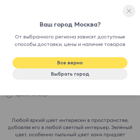
Ваш город Москва?
Идеи и советы
От выбранного региона зависят доступные
Цвет хаки. Как использовать в
способы доставки, цены и наличие товаров
интерьере?
Все верно
Автор:
Кирилл Спирин
Выбрать город
Дата:
22 марта 2023
Просмотров:
7157
Время:
10 минут
Любой яркий цвет интересен в пространстве,
добавляя его в любой светлый интерьер. Зелёный
цвет, особенно пыльный цвет хаки придаёт