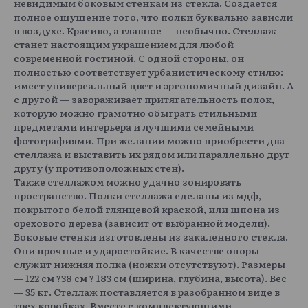
невидимым боковым стенкам из стекла. Создается
полное ощущение того, что полки буквально зависли
в воздухе. Красиво, а главное — необычно. Стеллаж
станет настоящим украшением для любой
современной гостиной. С одной стороны, он
полностью соответствует урбанистическому стилю:
имеет универсальный цвет и эргономичный дизайн. А
с другой — завораживает притягательность полок,
которую можно грамотно обыграть стильными
предметами интерьера и лучшими семейными
фотографиями. При желании можно приобрести два
стеллажа и выставить их рядом или параллельно друг
другу (у противоположных стен).
Также стеллажом можно удачно зонировать
пространство. Полки стеллажа сделаны из мдф,
покрытого белой глянцевой краской, или шпона из
орехового дерева (зависит от выбранной модели).
Боковые стенки изготовлены из закаленного стекла.
Они прочные и ударостойкие. В качестве опоры
служит нижняя полка (ножки отсутствуют). Размеры
— 122 см ?38 см ? 183 см (ширина, глубина, высота). Вес
— 35 кг. Стеллаж поставляется в разобранном виде в
трех коробках. Вместе с комплектующими