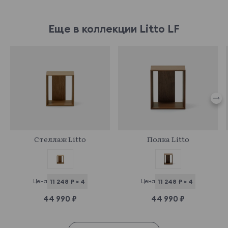
Еще в коллекции Litto LF
878330
881526
Стеллаж Litto
Полка Litto
Цена
11 248 ₽ × 4
Цена
11 248 ₽ × 4
44 990 ₽
44 990 ₽