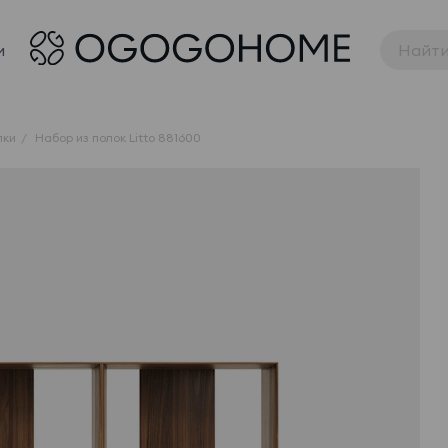
и
лки
Набор из полок Litto 881600