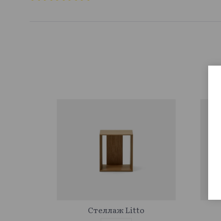
878330
Стеллаж Litto