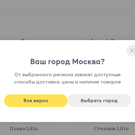
Еще в коллекции Litto LF
Ваш город Москва?
От выбранного региона зависят доступные
способы доставки, цены и наличие товаров
Все верно
Выбрать город
881526
878336
Полка Litto
Стеллаж Litto