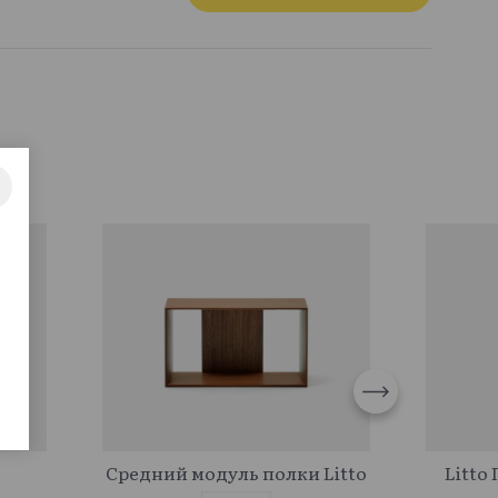
887788
Средний модуль полки Litto
Litto