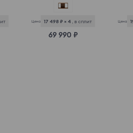
лит
17 498 ₽ × 4
, в сплит
1
Цена
Цена
69 990 ₽