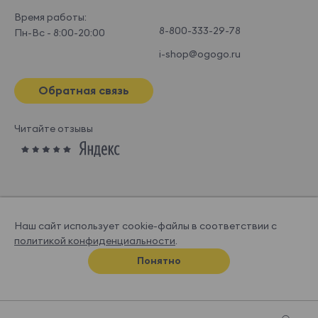
Время работы:
8-800-333-29-78
Пн-Вс - 8:00-20:00
i-shop@ogogo.ru
Обратная связь
Читайте отзывы
Наш сайт использует cookie-файлы в соответствии с
политикой конфиденциальности
.
© OGOGOHOME, 2026
Понятно
Спроектировано и нарисовано в
Супрематике