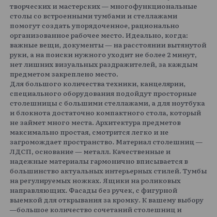
творческих и мастерских — многофункциональные
столы со встроенными тумбами и стеллажами
помогут создать упорядоченное, рационально
организованное рабочее место. Идеально, когда:
важные вещи, документы — на расстоянии вытянутой
руки, а на поиски нужного уходит не более 2 минут,
нет лишних визуальных раздражителей, за каждым
предметом закреплено место.
Для большого количества техники, канцелярии,
специального оборудования подойдут просторные
столешницы с большими стеллажами, а для ноутбука
и блокнота достаточно компактного стола, который
не займет много места. Архитектура предметов
максимально простая, смотрится легко и не
загромождает пространство. Материал столешниц —
ЛДСП, основание — металл. Качественные и
надежные материалы гармонично вписывается в
большинство актуальных интерьерных стилей. Тумбы
на регулируемых ножках. Ящики на роликовых
направляющих. Фасады без ручек, с фигурной
выемкой для открывания за кромку. К вашему выбору
—большое количество сочетаний столешниц и