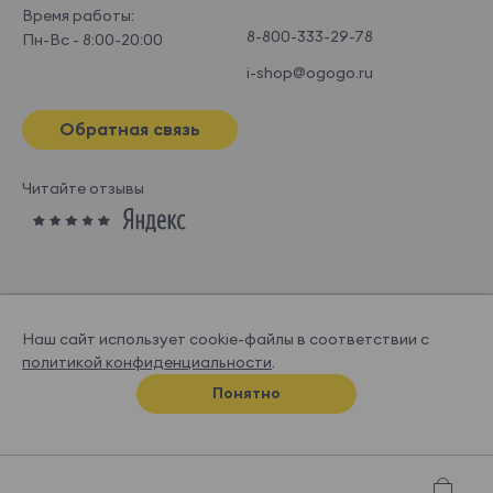
Время работы:
8-800-333-29-78
Пн-Вс - 8:00-20:00
i-shop@ogogo.ru
Обратная связь
Читайте отзывы
Наш сайт использует cookie-файлы в соответствии с
политикой конфиденциальности
.
© OGOGOHOME, 2026
Понятно
Спроектировано и нарисовано в
Супрематике