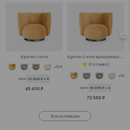
950245
950303
Кресло Lucca
Кресло Lucca вращающееся
(2 отзыва )
+104
+91
Цена
16 400 ₽ × 4
Цена
18 075 ₽ × 4
65 600 ₽
72 300 ₽
Вся коллекция