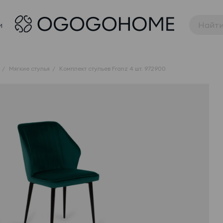
и
Мягкие стулья
Комплект стульев Franz 4 шт. 972900