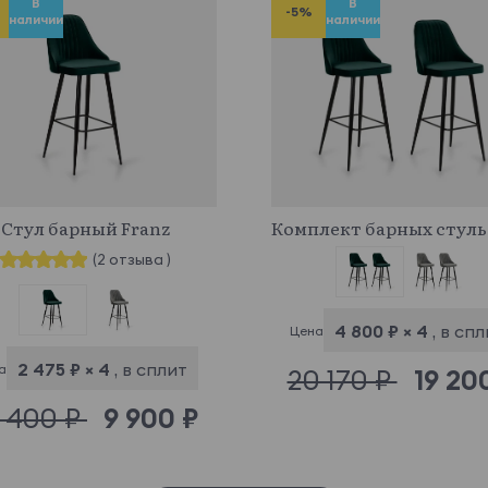
В
В
-5%
наличии
наличии
584322
971724
Стул барный Franz
(2 отзыва )
4 800 ₽ × 4
, в сп
Цена
2 475 ₽ × 4
, в сплит
а
20 170 ₽
19 20
0 400 ₽
9 900 ₽