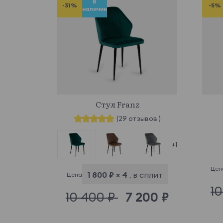
В
-31%
-5%
наличии
584039
Стул Franz
(29 отзывов )
+1
Цен
1 800 ₽ × 4
, в сплит
Цена
1
10 400 ₽
7 200 ₽