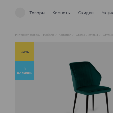
Товары
Комнаты
Скидки
Акци
Интернет-магазин мебели
Каталог
Столы и стулья
Стулья
-31%
В
наличии