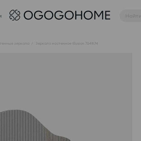
и
тенные зеркала
Зеркало настенное Illusion 764874