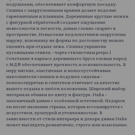
подушками, обеспечивает комфортную посадку.
Спинка с закругленными краями делает изделие
гармоничным и плавным. Деревянные круглые ножки
с фигурной обработкой создают ощущение
невесомости и легкости, диван словно «парит» в
пространстве. Невысокие подлокотники закруглены
наружу, изюминку их формы по достоинству можно
оценить при отдыхе лежа. Спинка украшена
пуговицами стяжек – черта стилистики ретро.|
Сочетание в каркасе деревянного бруса еловых пород
с МДФ обеспечивает прочность и основательность. В
меру мягкие, эластичные и износоустойчивые
наполнители спинки и подушек сиденья –
пенополиуретан и синтепон отвечают за качество
вашего отдыха в любом положении. Широкий выбор
материала обивки по цвету и фактуре. Italia –
лаконичный диван с особенной эстетикой. Недаром
он носит название страны, которая ассоциируется с
искусством, культурой и утонченностью. В
зависимости от стиля интерьера и декора диван Italia
может выглядеть романтично, строго или изысканно.