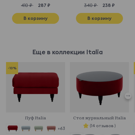
410 ₽
287 ₽
340 ₽
238 ₽
В корзину
В корзину
Еще в коллекции Italia
-10%
334926
334837
Пуф Italia
Стол журнальный Italia
(14 отзывов )
+63