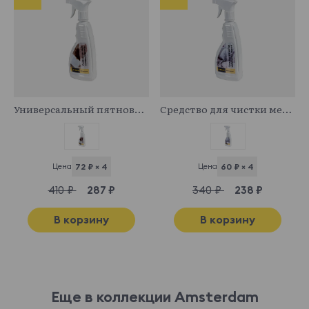
Picasso 05
Picasso 06
Picasso 07
Picasso 08
Показать еще
341029
341043
Lamb
67 140 ₽
Универсальный пятновыводитель
Средство для чистки мебельных тканей
Цена
72 ₽ × 4
Цена
60 ₽ × 4
Lamb 02
Lamb 03
Lamb 04
Lamb 07
410 ₽
287 ₽
340 ₽
238 ₽
В корзину
В корзину
Lamb 08
Lamb 10
Lamb 11
Lamb 12
Показать еще
Aura
67 140 ₽
Еще в коллекции Amsterdam