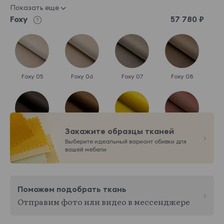
Показать еще
Foxy
57 780 ₽
Foxy 05
Foxy 06
Foxy 07
Foxy 08
Закажите образцы тканей
Foxy 31
Foxy 36
Foxy 42
Foxy 62
Выберите идеальный вариант обивки для
Показать еще
вашей мебели
Italia
59 900 ₽
Поможем подобрать ткань
Отправим фото или видео в мессенджере
Italia 01
Italia 02
Italia 03
Italia 04