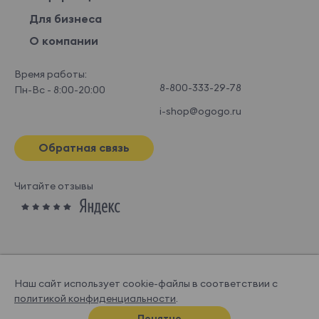
Esckimo 01
Esckimo 02
Esckimo 03
Esckimo 04
Для бизнеса
О компании
Время работы:
8-800-333-29-78
Пн-Вс - 8:00-20:00
Esckimo 05
i-shop@ogogo.ru
Обратная связь
Читайте отзывы
Наш сайт использует cookie-файлы в соответствии с
политикой конфиденциальности
.
© OGOGOHOME, 2026
Понятно