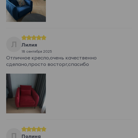
Aleks Ivory
Aleks Light Gra
y
Joya
Л
Лилия
18 сентября 2025
Отличное кресло,очень качественно
Joya 001
Joya 002
Joya 003
Joya 004
сделано,просто восторг,спасибо
Joya 005
Joya 006
Joya 007
Joya 008
Показать еще
Merino
67 140 ₽
П
Полина