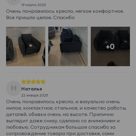
19 марта 2025
Merino 001
Merino 002
Merino 003
Merino 004
Очень понравилось кресло, мягкое комфортное.
Все пришло целое. Спасибо
Merino 007
Merino 008
Merino 009
Merino 010
+0
Показать еще
Austin
67 140 ₽
Н
Наталья
Austin 01
Austin 02
Austin 03
Austin 04
22 января 2025
Очень понравилось кресло, и визуально очень
милое, компактное, стильное, и качество работы,
деталей, обивки очень на высоте. Прилично
выглядит даже снизу, сделано со вниманием и
любовью. Сотрудникам большое спасибо за
Austin 05
Austin 06
Austin 07
Austin 08
сопровождение товара при доставке, сами
Показать еще