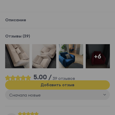
Описание
Martin 01
Martin 05
Martin 13
Martin 15
Отзывы (39)
+6
Martin 20
Martin 24
Martin Black
Takt
5.00 /
39 отзывов
Добавить отзыв
Takt aqua
Takt cappucci
Takt coffee
Takt coral
no
Сначала новые