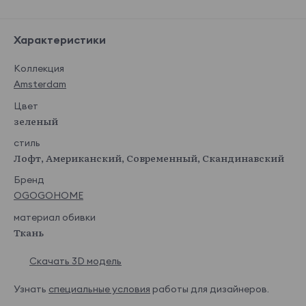
Характеристики
Коллекция
Italia 05
Italia 06
Italia 07
Italia 08
Amsterdam
Показать еще
Betsy
Цвет
зеленый
стиль
Лофт, Американский, Современный, Скандинавский
Бренд
Betsy 01
Betsy 02
Betsy 03
Betsy 04
OGOGOHOME
материал обивки
Ткань
Betsy 05
Скачать 3D модель
Betsy 06
Betsy 07
Betsy 08
Показать еще
Узнать
специальные условия
работы для дизайнеров.
Martin