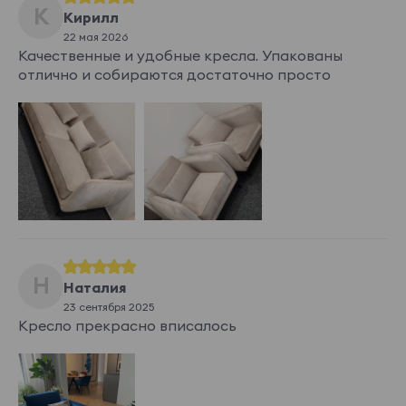
К
Кирилл
Takt grafit
Takt grey
Takt latte
Takt lemon
22 мая 2026
Качественные и удобные кресла. Упакованы
Показать еще
отлично и собираются достаточно просто
Kilimanjaro
Kilimanjaro 01
Kilimanjaro 02
Kilimanjaro 03
Kilimanjaro 04
Н
Наталия
Kilimanjaro 05
Kilimanjaro 06
Kilimanjaro 07
Kilimanjaro 08
23 сентября 2025
Показать еще
Кресло прекрасно вписалось
Aleks