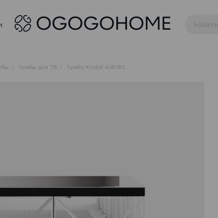
и
мбы
Тумбы для ТВ
Тумба Kristal 468185