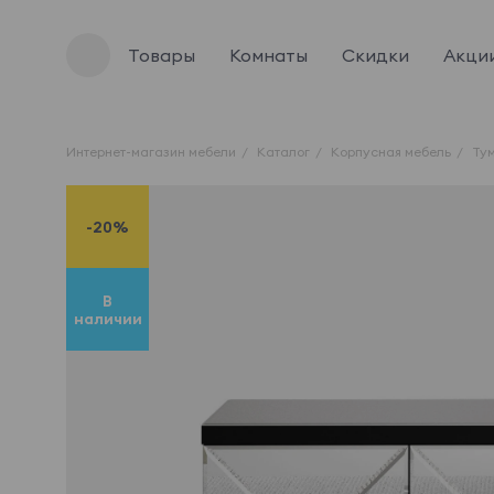
Товары
Комнаты
Скидки
Акци
Интернет-магазин мебели
Каталог
Корпусная мебель
Ту
-20%
В
наличии