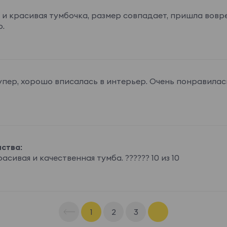
 и красивая тумбочка, размер совпадает, пришла воврем
о.
упер, хорошо вписалась в интерьер. Очень понравилас
ства:
асивая и качественная тумба. ?????? 10 из 10
1
2
3