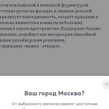
ются итальянской и немецкой фурнитурой.
тствие ручек на фасадах и лишних деталей
трализует повседневность, создаёт праздник в
деально впишется в комнаты небольших
онами в одном пространстве. Поддержит баланс
лизацию, подойдет как интерьерам спокойной
альным дизайнерским решениям.
 принципу «нажал - открыл».
Ваш город Москва?
От выбранного региона зависят доступные