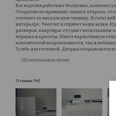
Все изделия работают бесшумно, комплекту
Открытие по принципу «нажал-открыл», отсу
отвечает за визуальную тишину. Kristal ней
интерьере. Уместит и спрячет ваши вещи. И
размеров, квартиры-студии с несколькими з
порядка и красоты. Имеет вариативную сти
классической направленности, так и небан
Тумба для гостиной. Дверцы открываются по
PDF инструкция по сборке
Отзывы (14)