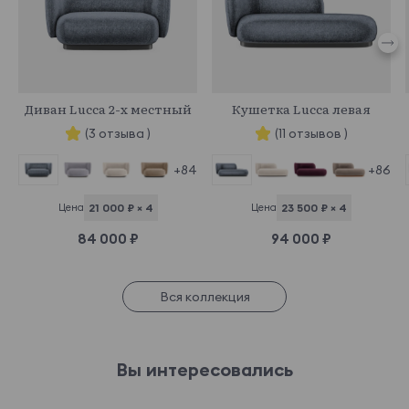
964886
964603
Диван Lucca 2-х местный
Кушетка Lucca левая
(3 отзыва )
(11 отзывов )
+84
+86
Цена
21 000 ₽ × 4
Цена
23 500 ₽ × 4
84 000 ₽
94 000 ₽
Вся коллекция
Вы интересовались