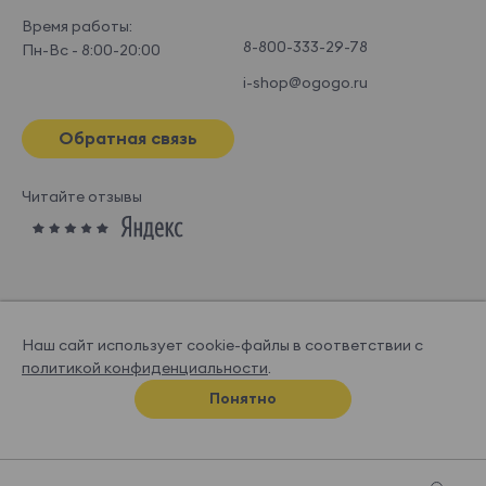
Время работы:
8-800-333-29-78
Пн-Вс - 8:00-20:00
i-shop@ogogo.ru
Обратная связь
Читайте отзывы
Наш сайт использует cookie-файлы в соответствии с
политикой конфиденциальности
.
© OGOGOHOME, 2026
Понятно
Спроектировано и нарисовано в
Супрематике