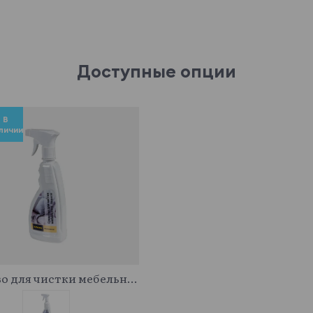
Доступные опции
В
личии
341043
Средство для чистки мебельных тканей