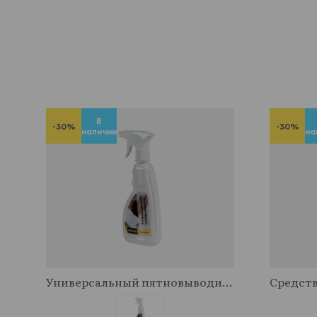
В
-30%
-30%
наличии
на
341029
Универсальный пятновыводитель