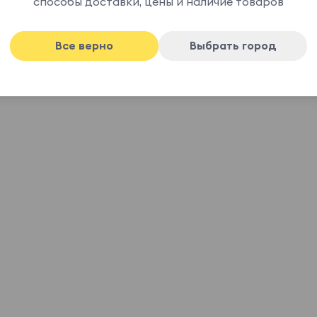
о дружат с другими элементами разных
способы доставки, цены и наличие товаров
Все верно
Выбрать город
 из нержавеющей стали с разными цветами
ыми накладками.