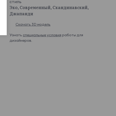
стиль
Эко, Современный, Скандинавский,
Джапанди
Скачать 3D модель
Узнать
специальные условия
работы для
дизайнеров.