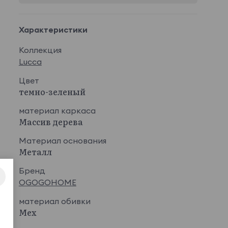
Характеристики
Коллекция
Lucca
Цвет
темно-зеленый
материал каркаса
Массив дерева
Материал основания
Металл
Бренд
OGOGOHOME
материал обивки
Мех