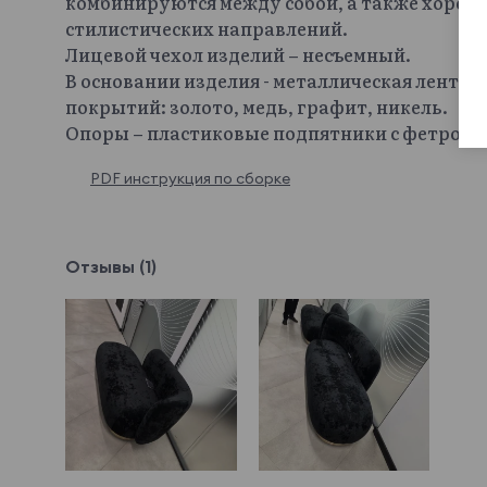
комбинируются между собой, а также хорош
стилистических направлений.
Лицевой чехол изделий – несъемный.
В основании изделия - металлическая лента
покрытий: золото, медь, графит, никель.
Опоры – пластиковые подпятники с фетров
PDF инструкция по сборке
Отзывы (1)