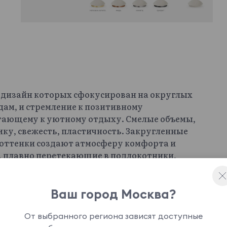
, дизайн которых сфокусирован на округлых
дам, и стремление к позитивному
гающему к уютному отдыху. Смелые объемы,
ку, свежесть, пластичность. Закругленные
 оттенки создают атмосферу комфорта и
 плавно перетекающие в подлокотники,
вство безопасности, уединения.
тактильные ощущения. С помощью Lucca можно
спальню, детскую, так и креативное
Ваш город Москва?
 салон, лаундж-зону, бутик. Настоящее
нтности. Предметы из коллекции гармонично
От выбранного региона зависят доступные