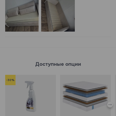
Доступные опции
-30%
341043
582050