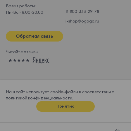
Время работы:
8-800-333-29-78
Пн-Вс - 8:00-20:00
i-shop@ogogo.ru
Обратная связь
Читайте отзывы
Наш сайт использует cookie-файлы в соответствии с
политикой конфиденциальности
.
© OGOGOHOME, 2026
Понятно
Спроектировано и нарисовано в
Супрематике