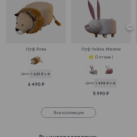
685214
685208
Пуф Лева
Пуф Зайка Милки
(1 отзыв )
Цена
1 623 ₽ × 4
Цена
1 498 ₽ × 4
6 490 ₽
5 990 ₽
Вся коллекция
Вы интересовались