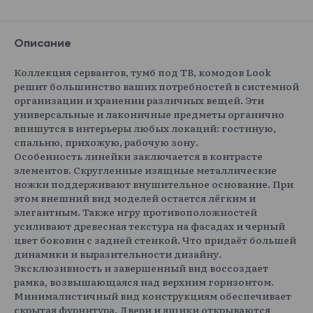
Описание
Коллекция сервантов, тумб под ТВ, комодов Look
решит большинство ваших потребностей в системной
организации и хранении различных вещей. Эти
универсальные и лаконичные предметы органично
впишутся в интерьеры любых локаций: гостиную,
спальню, прихожую, рабочую зону.
Особенность линейки заключается в контрасте
элементов. Скругленные изящные металлические
ножки поддерживают внушительное основание. При
этом внешний вид моделей остается лёгким и
элегантным. Также игру противоположностей
усиливают древесная текстура на фасадах и черный
цвет боковин с задней стенкой. Что придаёт большей
динамики и выразительности дизайну.
Эксклюзивность и завершенный вид воссоздает
рамка, возвышающаяся над верхним горизонтом.
Минималистичный вид конструкциям обеспечивает
скрытая фурнитура. Двери и ящики открываются