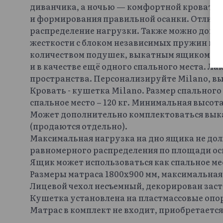
диванчика, а ночью — комфортной кровати. 
и формирования правильной осанки. Отличн
распределение нагрузки. Также можно допо
жесткости с блоком независимых пружин и 
количеством подушек, выкатным ящиком, ко
и в качестве ещё одного спального места. Л
пространства. Персонализируйте Milano, вы
Кровать - кушетка Milano. Размер спального
спальное место – 120 кг. Минимальная высота
Может дополнительно комплектоваться вык
(продаются отдельно).
Максимальная нагрузка на дно ящика не дол
равномерного распределения по площади ос
Ящик может использоваться как спальное ме
Размеры матраса 1800х900 мм, максимальная
Лицевой чехол несъемный, декорирован зас
Кушетка установлена на пластмассовые опор
Матрас в комплект не входит, приобретается