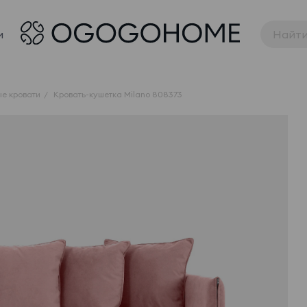
и
е кровати
Кровать-кушетка Milano 808373