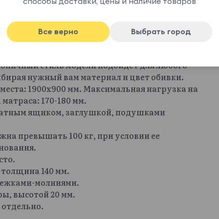
способы доставки, цены и наличие товаров
Кушетка разработана с учетом регулярного сна
ая поддержка спины, равномерное
лнить ортопедическим матрасом средней
Все верно
Выбрать город
натуральной кокосовой койрой, любым
торый можно использовать для хранения белья
аконичный стиль модели подойдет для любого
бирая нужный вам материал и цвет обивки.
 места: 1900х900 мм. Максимальная нагрузка на
 матраса: 170-180 мм.
атным ящиком, заглушкой, подушками
жна превышать 100 кг, при условии ее
нования.
сто.
 толщина 140 мм.
тежками-молниями.
ы, высотой 20 мм.
 отдельно.