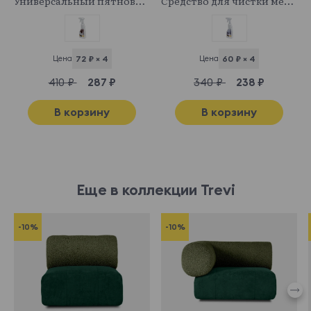
Универсальный пятновыводитель
Средство для чистки мебельных тканей
Цена
72 ₽ × 4
Цена
60 ₽ × 4
410 ₽
287 ₽
340 ₽
238 ₽
В корзину
В корзину
Еще в коллекции Trevi
-10%
-10%