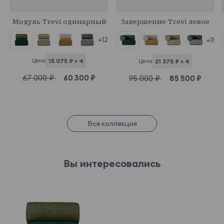
896658
896653
Модуль Trevi одинарный
Завершение Trevi левое
+12
+11
Цена
15 075 ₽ × 4
Цена
21 375 ₽ × 4
67 000 ₽
60 300 ₽
95 000 ₽
85 500 ₽
Вся коллекция
Вы интересовались