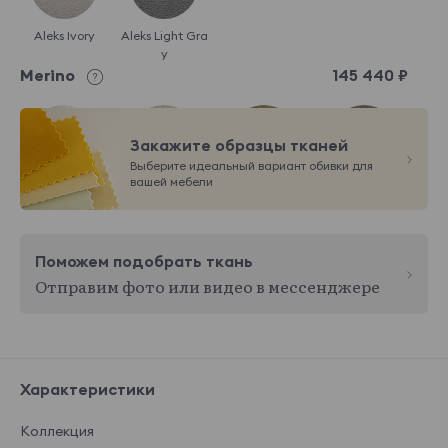
Aleks Ivory
Aleks Light Gra
y
Merino
145 440 ₽
Закажите образцы тканей
Выберите идеальный вариант обивки для
вашей мебели
Merino 001
Merino 002
Merino 003
Merino 004
Поможем подобрать ткань
Отправим фото или видео в мессенджере
Merino 007
Merino 008
Merino 009
Merino 010
Показать еще
Del vento
145 440 ₽
Характеристики
Коллекция