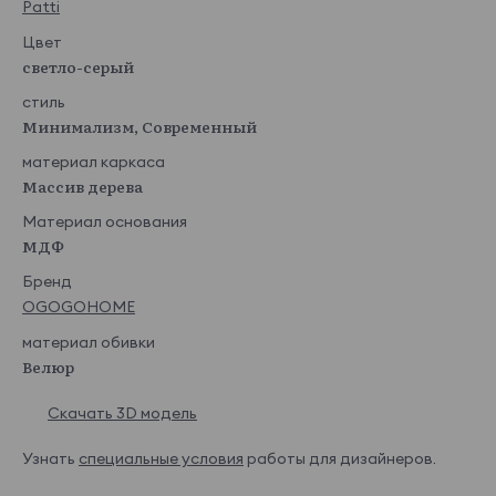
Patti
Del vento 01
Del vento 02
Del vento 03
Del vento 04
Цвет
светло-серый
стиль
Минимализм, Современный
Del vento 05
Del vento 06
Del vento 07
Del vento 08
материал каркаса
Показать еще
Массив дерева
Lamb
145 440 ₽
Материал основания
МДФ
Бренд
OGOGOHOME
Lamb 02
Lamb 03
Lamb 04
Lamb 07
материал обивки
Велюр
Скачать 3D модель
Узнать
специальные условия
работы для дизайнеров.
Lamb 08
Lamb 10
Lamb 11
Lamb 12
Показать еще