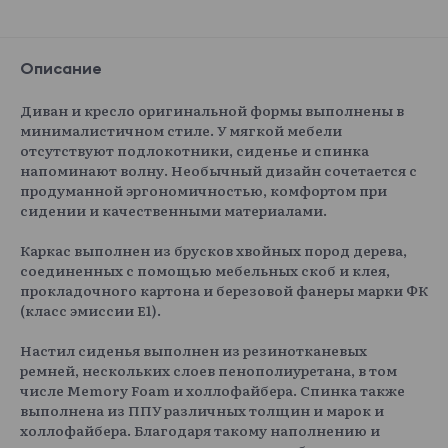
Esckimo
184 860 ₽
Описание
Диван и кресло оригинальной формы выполнены в
минималистичном стиле. У мягкой мебели
Esckimo 01
Esckimo 02
Esckimo 03
Esckimo 04
отсутствуют подлокотники, сиденье и спинка
напоминают волну. Необычный дизайн сочетается с
продуманной эргономичностью, комфортом при
сидении и качественными материалами.
Каркас выполнен из брусков хвойных пород дерева,
Esckimo 05
соединенных с помощью мебельных скоб и клея,
прокладочного картона и березовой фанеры марки ФК
(класс эмиссии E1).
Настил сиденья выполнен из резинотканевых
ремней, нескольких слоев пенополиуретана, в том
числе Memory Foam и холлофайбера. Спинка также
выполнена из ППУ различных толщин и марок и
холлофайбера. Благодаря такому наполнению и