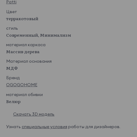
Patti
Del vento 01
Del vento 02
Del vento 03
Del vento 04
Цвет
терракотовый
стиль
Современный, Минимализм
Del vento 05
Del vento 06
Del vento 07
Del vento 08
материал каркаса
Показать еще
Массив дерева
Lamb
145 440 ₽
Материал основания
МДФ
Бренд
OGOGOHOME
Lamb 02
Lamb 03
Lamb 04
Lamb 07
материал обивки
Велюр
Скачать 3D модель
Узнать
специальные условия
работы для дизайнеров.
Lamb 08
Lamb 10
Lamb 11
Lamb 12
Показать еще