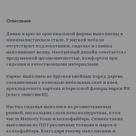
Esckimo
184 860 ₽
Описание
Диван и кресло оригинальной формы выполнены в
минималистичном стиле. У мягкой мебели
Esckimo 01
Esckimo 02
Esckimo 03
Esckimo 04
отсутствуют подлокотники, сиденье и спинка
напоминают волну. Необычный дизайн сочетается с
продуманной эргономичностью, комфортом при
сидении и качественными материалами.
Каркас выполнен из брусков хвойных пород дерева,
Esckimo 05
соединенных с помощью мебельных скоб и клея,
прокладочного картона и березовой фанеры марки ФК
(класс эмиссии E1).
Настил сиденья выполнен из резинотканевых
ремней, нескольких слоев пенополиуретана, в том
числе Memory Foam и холлофайбера. Спинка также
выполнена из ППУ различных толщин и марок и
холлофайбера. Благодаря такому наполнению и