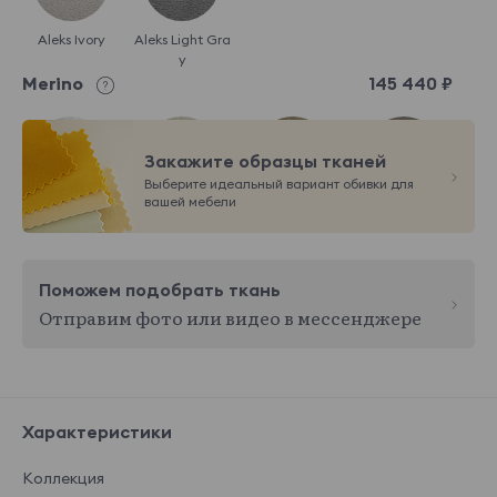
Aleks Ivory
Aleks Light Gra
y
Merino
145 440 ₽
Закажите образцы тканей
Выберите идеальный вариант обивки для
вашей мебели
Merino 001
Merino 002
Merino 003
Merino 004
Поможем подобрать ткань
Отправим фото или видео в мессенджере
Merino 007
Merino 008
Merino 009
Merino 010
Показать еще
Del vento
145 440 ₽
Характеристики
Коллекция