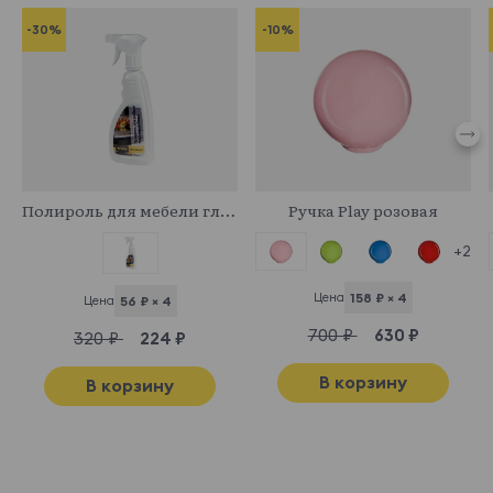
-30%
-10%
341044
331768
Полироль для мебели глянцевый
Ручка Play розовая
+2
Цена
158 ₽ × 4
Цена
56 ₽ × 4
700 ₽
630 ₽
320 ₽
224 ₽
В корзину
В корзину