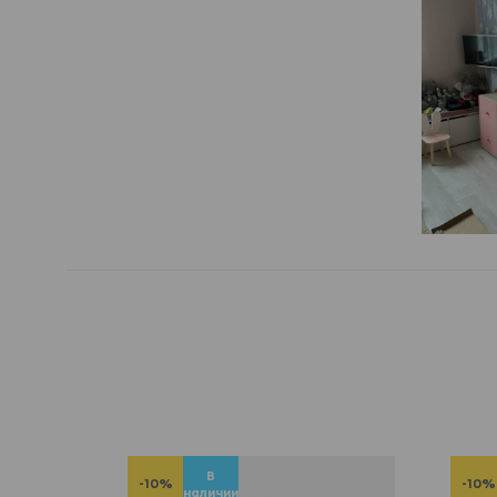
В
-10%
-10%
наличии