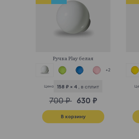
716228
Ручка Play белая
+2
158 ₽ × 4
, в сплит
Цена
Це
700 ₽
630 ₽
В корзину