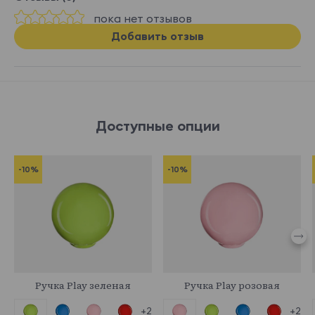
пока нет отзывов
Добавить отзыв
Доступные опции
-10%
-10%
332061
331768
Ручка Play зеленая
Ручка Play розовая
+2
+2