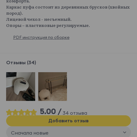
комфорта.
Каркас пуфа состоит из деревянных брусков (хвойных
пород).
Лицевой чехол - несъемный.
Merino 007
Merino 008
Merino 009
Merino 010
Опоры – пластиковые регулируемые.
Показать еще
Austin
15 300 ₽
PDF инструкция по сборке
Отзывы (34)
Austin 01
Austin 02
Austin 03
Austin 04
Austin 05
Austin 06
Austin 07
Austin 08
5.00 /
34 отзыва
Показать еще
Добавить отзыв
Del vento
15 300 ₽
Сначала новые