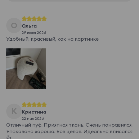
Del vento 01
Del vento 02
Del vento 03
Del vento 04
О
Ольга
29 июня 2026
Удобный, красивый, как на картинке
Del vento 05
Del vento 06
Del vento 07
Del vento 08
Показать еще
Lamb
15 300 ₽
Lamb 02
Lamb 03
Lamb 04
Lamb 07
К
Кристина
22 мая 2026
Отличный пуф. Приятная ткань. Очень понравился.
Упаковано хорошо. Все целое. Идеально вписался
👍