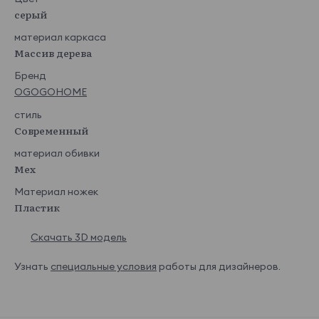
серый
материал каркаса
Массив дерева
Бренд
Takt aqua
Takt cappucci
Takt coffee
Takt coral
OGOGOHOME
no
стиль
Современный
материал обивки
Мех
Takt grafit
Takt grey
Takt latte
Takt lemon
Материал ножек
Показать еще
Пластик
Aleks
14 850 ₽
Скачать 3D модель
Узнать
специальные условия
работы для дизайнеров.
Aleks Ivory
Aleks Light Gra
y
Joya
14 850 ₽