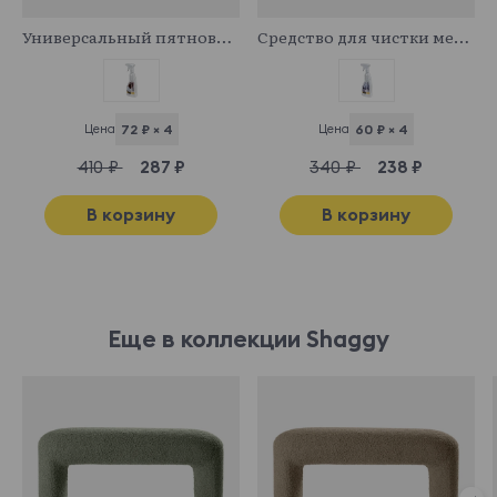
341029
341043
Универсальный пятновыводитель
Средство для чистки мебельных тканей
Buckle beige
Buckle brown
Buckle camel
Buckle dark_gr
ey
Цена
72 ₽ × 4
Цена
60 ₽ × 4
410 ₽
287 ₽
340 ₽
238 ₽
Buckle emerald
Buckle gray
Buckle latte
Buckle plum
В корзину
В корзину
Показать еще
Esckimo
18 270 ₽
Еще в коллекции Shaggy
Esckimo 01
Esckimo 02
Esckimo 03
Esckimo 04