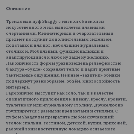
Описание
Трендовый пуф Shaggy с мягкой обивкой из
искусственного меха выделяется плавными
очертаниями. Миниатюрный и очаровательный
Joya 001
Joya 002
Joya 003
Joya 004
предмет послужит дополнительным сиденьем,
подставкой для ног, небольшим журнальным
столиком. Мобильный, функциональный и
адаптирующийся к любому вашему желанию.
Лаконичность формы уравновешена рельефностью.
Фактура «букле» сохраняет тепло и дарит приятные
Joya 005
Joya 006
Joya 007
Joya 008
тактильные ощущения. Нежные «завитки» обивки
Показать еще
подчеркнут разнообразие, объём, многослойность
Merino
15 300 ₽
интерьера.
Гармонично выступит как соло, так и в качестве
симпатичного приложения к дивану, креслу, кровати,
туалетному или журнальному столику. Дружелюбно
группируется с разными предметами и стилями. С
пуфом Shaggy вы превратите любой скучающий
Merino 001
Merino 002
Merino 003
Merino 004
уголок спальни, гостиной, детской, кухни, прихожей,
рабочей зоны в эстетичную локацию осязаемого