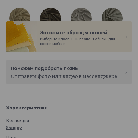
Закажите образцы тканей
Italia 05
Italia 06
Italia 07
Italia 08
Выберите идеальный вариант обивки для
Показать еще
вашей мебели
Dacota
14 850 ₽
Поможем подобрать ткань
Отправим фото или видео в мессенджере
Dacota 01
Dacota 02
Dacota 03
Dacota 04
Характеристики
Коллекция
Dacota 05
Dacota 06
Dacota 07
Dacota 08
Shaggy
Показать еще
Takt
14 850 ₽
Цвет