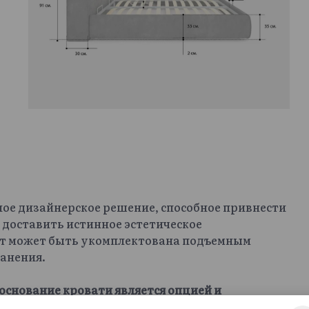
ное дизайнерское решение, способное привнести
 доставить истинное эстетическое
офт может быть укомплектована подъемным
анения.
основание кровати является опцией и