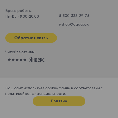
Время работы:
8-800-333-29-78
Пн-Вс - 8:00-20:00
i-shop@ogogo.ru
Обратная связь
Читайте отзывы
Наш сайт использует cookie-файлы в соответствии с
политикой конфиденциальности
.
© OGOGOHOME, 2026
Понятно
Спроектировано и нарисовано в
Супрематике