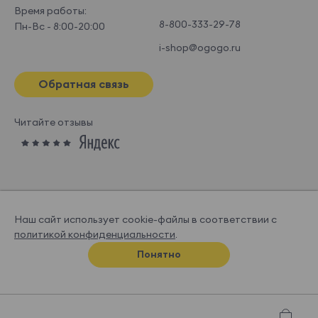
Время работы:
8-800-333-29-78
Пн-Вс - 8:00-20:00
i-shop@ogogo.ru
Обратная связь
Читайте отзывы
Наш сайт использует cookie-файлы в соответствии с
политикой конфиденциальности
.
© OGOGOHOME, 2026
Понятно
Спроектировано и нарисовано в
Супрематике