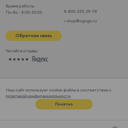
Время работы:
8-800-333-29-78
Пн-Вс - 8:00-20:00
i-shop@ogogo.ru
Обратная связь
Читайте отзывы
Наш сайт использует cookie-файлы в соответствии с
политикой конфиденциальности
.
© OGOGOHOME, 2026
Понятно
Спроектировано и нарисовано в
Супрематике