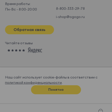
Время работы:
8-800-333-29-78
Пн-Вс - 8:00-20:00
i-shop@ogogo.ru
Обратная связь
Читайте отзывы
Наш сайт использует cookie-файлы в соответствии с
политикой конфиденциальности
.
© OGOGOHOME, 2026
Понятно
Спроектировано и нарисовано в
Супрематике