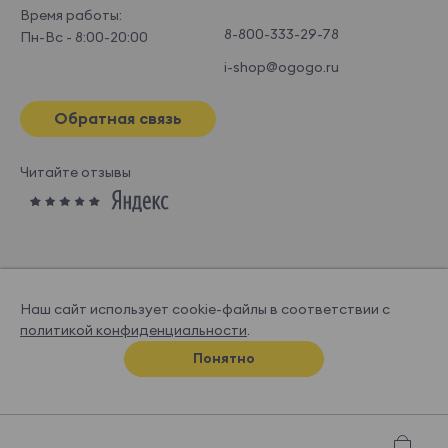
Время работы:
8-800-333-29-78
Пн-Вс - 8:00-20:00
i-shop@ogogo.ru
Обратная связь
Читайте отзывы
Наш сайт использует cookie-файлы в соответствии с
политикой конфиденциальности
.
© OGOGOHOME, 2026
Понятно
Спроектировано и нарисовано в
Супрематике