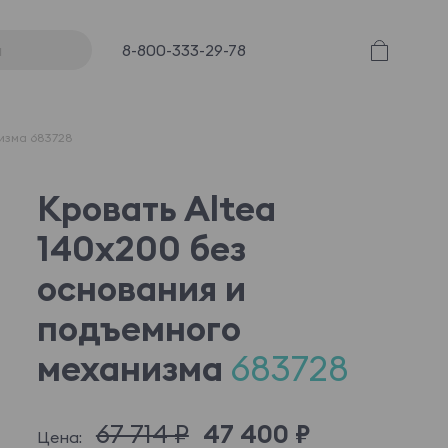
8-800-333-29-78
низма 683728
Кровать Altea
140x200 без
основания и
подъемного
механизма
683728
67 714 ₽
47 400 ₽
Цена: