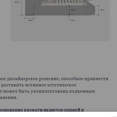
ное дизайнерское решение, способное привнести
 доставить истинное эстетическое
офт может быть укомплектована подъемным
анения.
основание кровати является опцией и