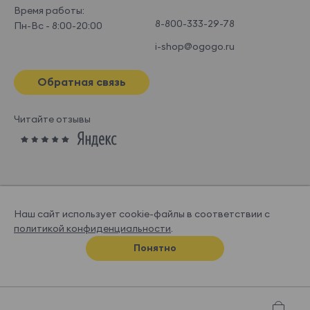
Время работы:
8-800-333-29-78
Пн-Вс - 8:00-20:00
i-shop@ogogo.ru
Обратная связь
Читайте отзывы
Наш сайт использует cookie-файлы в соответствии с
политикой конфиденциальности
.
© OGOGOHOME, 2026
Понятно
Спроектировано и нарисовано в
Супрематике