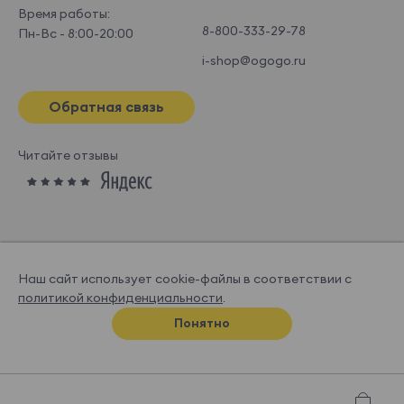
Время работы:
8-800-333-29-78
Пн-Вс - 8:00-20:00
i-shop@ogogo.ru
Обратная связь
Читайте отзывы
Наш сайт использует cookie-файлы в соответствии с
политикой конфиденциальности
.
© OGOGOHOME, 2026
Понятно
Спроектировано и нарисовано в
Супрематике