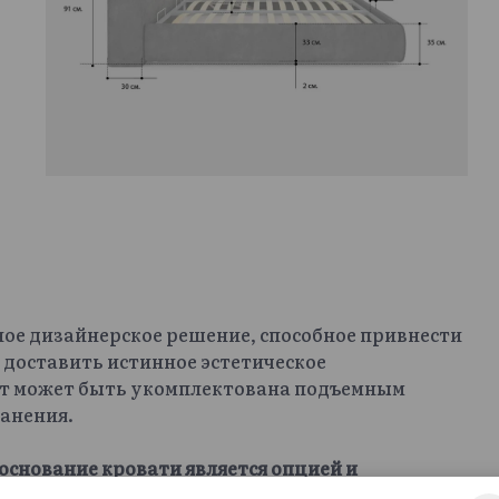
ное дизайнерское решение, способное привнести
 доставить истинное эстетическое
офт может быть укомплектована подъемным
анения.
основание кровати является опцией и