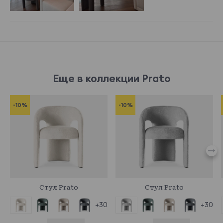
Еще в коллекции Prato
-10%
-10%
978539
978540
Стул Prato
Стул Prato
+30
+30