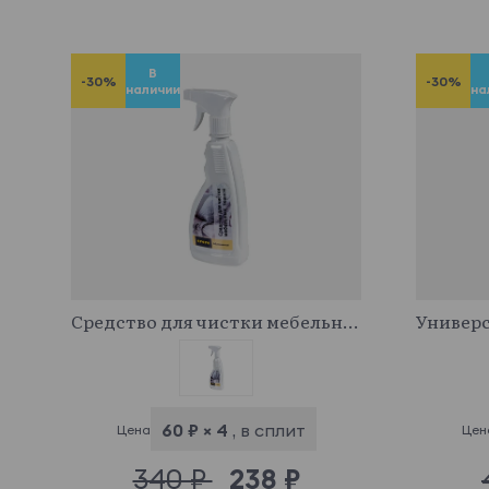
В
-30%
-30%
наличии
на
341043
Средство для чистки мебельных тканей
60 ₽ × 4
, в сплит
Цена
Цен
340 ₽
238 ₽