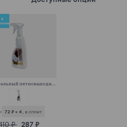
В
личии
341029
Универсальный пятновыводитель
72 ₽ × 4
, в сплит
а
410 ₽
287 ₽