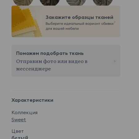
Italia 05
Italia 06
Italia 07
Italia 08
Закажите образцы тканей
Показать еще
Выберите идеальный вариант обивки
Aleks
23 490 ₽
для вашей мебели
Поможем подобрать ткань
Отправим фото или видео в
Aleks Ivory
Aleks Light
мессенджере
Gray
Merino
24 750 ₽
Характеристики
Коллекция
Merino 001
Merino 002
Merino 003
Merino 004
Sweet
Цвет
белый