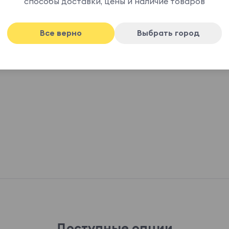
мехом, так как «пушистые» фактуры обладают
способы доставки, цены и наличие товаров
т тепло, подчеркивают разнообразие, объём,
онично интегрируются в пространства
Все верно
Выбрать город
фер деятельности, зададут креативную
изуального и тактильного комфорта.
Доступные опции