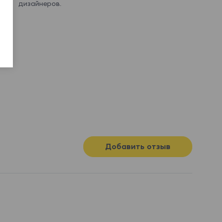
дизайнеров.
Aura 01
Aura 03
Aura 04
Aura 05
Aura 06
Aura 09
Aura 10
Aura 11
Показать еще
Festa
24 750 ₽
Добавить отзыв
Festa 001
Festa 002
Festa 003
Festa 004
Festa 005
Festa 006
Buckle
30 420 ₽