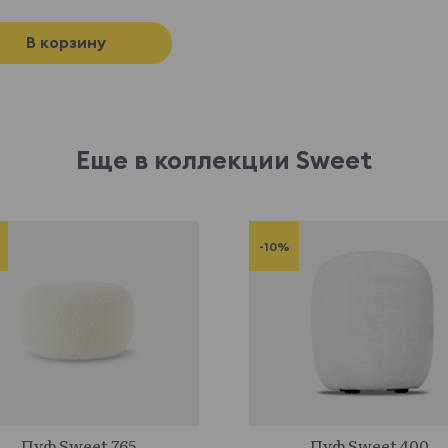
В корзину
Еще в коллекции Sweet
-10%
915001
653334
Пуф Sweet 765
Пуф Sweet 400