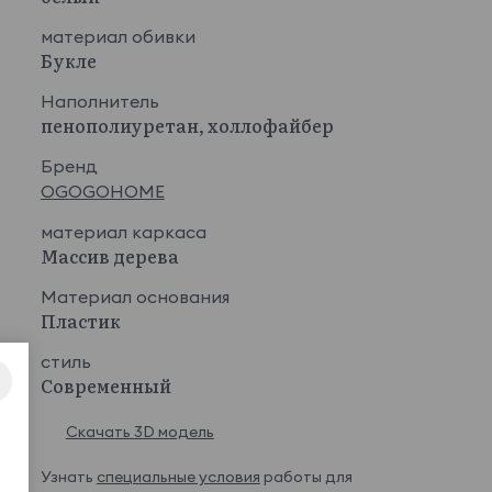
Merino 007
Merino 008
Merino 009
Merino 010
материал обивки
Букле
Показать еще
Lamb
24 750 ₽
Наполнитель
пенополиуретан, холлофайбер
Бренд
OGOGOHOME
Lamb 02
Lamb 03
Lamb 04
Lamb 07
материал каркаса
Массив дерева
Материал основания
Пластик
Lamb 08
Lamb 10
Lamb 11
Lamb 12
стиль
Показать еще
Современный
Aura
24 750 ₽
Скачать 3D модель
Узнать
специальные условия
работы для