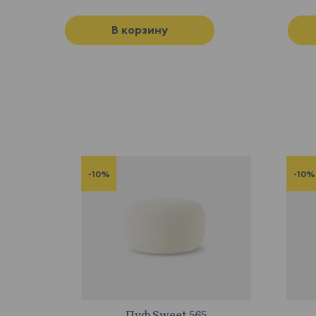
В корзину
-10%
-10%
915000
Пуф Sweet 565