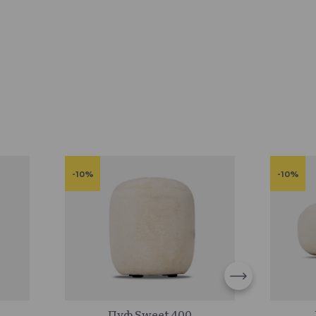
Esckimo 05
-10%
-10%
596187
Пуф Sweet 400