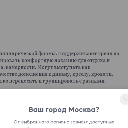
 цилиндрической формы. Поддерживают тренд на
мировать комфортную локацию для отдыха и
а, камерности. Могут выступать как
честве дополнения к дивану, креслу, кровати,
гко переносить и группировать с разными
 пуфы придутся к месту в любой точке от
ревянный брус хвойных пород. Настил сиденья
на, холлофайбера и синтепона. Материалы
Ваш город Москва?
осоустойчивость изделий, делают их удобными
цвет обивки — на ваш выбор.
От выбранного региона зависят доступные