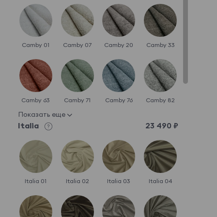
Camby 01
Camby 07
Camby 20
Camby 33
Camby 63
Camby 71
Camby 76
Camby 82
Показать еще
Italia
23 490 ₽
Italia 01
Italia 02
Italia 03
Italia 04