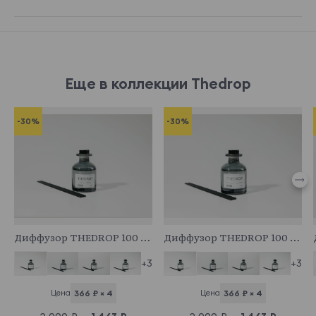
Еще в коллекции Thedrop
-30%
-30%
914985
914986
Диффузор THEDROP 100 мл, аромат табак и ваниль
Диффузор THEDROP 100 мл, аромат виноград и лемонграсс
+3
+3
Цена
366 ₽ × 4
Цена
366 ₽ × 4