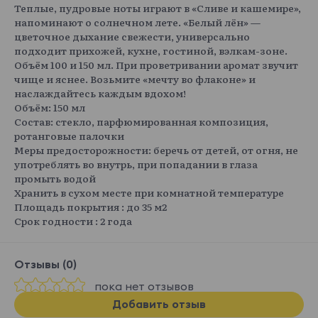
Теплые, пудровые ноты играют в «Сливе и кашемире»,
напоминают о солнечном лете. «Белый лён» —
цветочное дыхание свежести, универсально
подходит прихожей, кухне, гостиной, вэлкам-зоне.
Объём 100 и 150 мл. При проветривании аромат звучит
чище и яснее. Возьмите «мечту во флаконе» и
наслаждайтесь каждым вдохом!
Объём: 150 мл
Состав: стекло, парфюмированная композиция,
ротанговые палочки
Меры предосторожности: беречь от детей, от огня, не
употреблять во внутрь, при попадании в глаза
промыть водой
Хранить в сухом месте при комнатной температуре
Площадь покрытия : до 35 м2
Срок годности : 2 года
Отзывы (0)
пока нет отзывов
Добавить отзыв