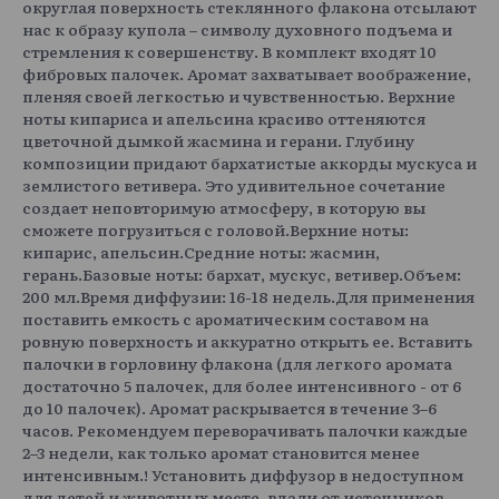
округлая поверхность стеклянного флакона отсылают
нас к образу купола – символу духовного подъема и
стремления к совершенству. В комплект входят 10
фибровых палочек. Аромат захватывает воображение,
пленяя своей легкостью и чувственностью. Верхние
ноты кипариса и апельсина красиво оттеняются
цветочной дымкой жасмина и герани. Глубину
композиции придают бархатистые аккорды мускуса и
землистого ветивера. Это удивительное сочетание
создает неповторимую атмосферу, в которую вы
сможете погрузиться с головой.Верхние ноты:
кипарис, апельсин.Средние ноты: жасмин,
герань.Базовые ноты: бархат, мускус, ветивер.Объем:
200 мл.Время диффузии: 16-18 недель.Для применения
поставить емкость с ароматическим составом на
ровную поверхность и аккуратно открыть ее. Вставить
палочки в горловину флакона (для легкого аромата
достаточно 5 палочек, для более интенсивного - от 6
до 10 палочек). Аромат раскрывается в течение 3–6
часов. Рекомендуем переворачивать палочки каждые
2–3 недели, как только аромат становится менее
интенсивным.! Установить диффузор в недоступном
для детей и животных месте, вдали от источников