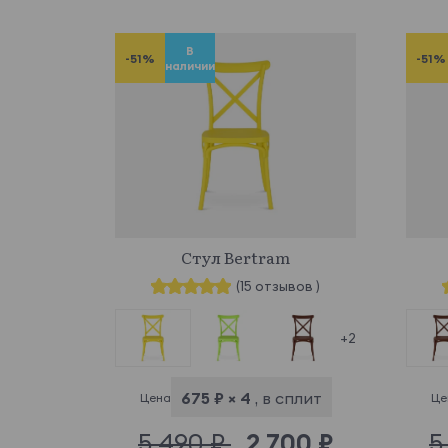
В
-51%
-51%
наличии
847262
Стул Bertram
(15 отзывов )
+2
675 ₽ × 4
, в сплит
Цена
Це
5 490 ₽
2 700 ₽
5