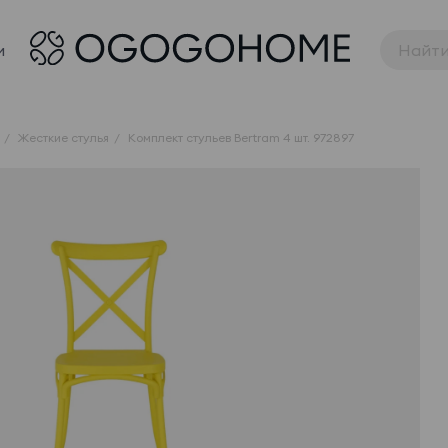
и
Жесткие стулья
Комплект стульев Bertram 4 шт. 972897