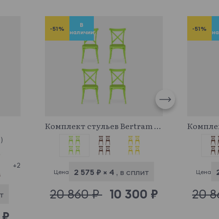
В
-51%
-51%
наличии
на
972898
Комплект стульев Bertram 4 шт.
)
+2
2 575 ₽ × 4
, в сплит
Цена
Цена
20 860 ₽
10 300 ₽
20 8
ит
 ₽