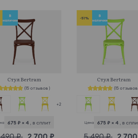
В
В
-51%
наличии
наличии
846287
847263
Стул Bertram
Стул Bertram
(15 отзывов )
(15 отзывов 
+2
675 ₽ × 4
, в сплит
675 ₽ × 4
, в спл
на
Цена
 490 ₽
2 700 ₽
5 490 ₽
2 700