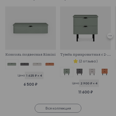
970763
970757
Консоль подвесная Rimini
Тумба прикроватная с 2-я ящиками Rimini
(2 отзыва )
Цена
1 625 ₽ × 4
Цена
2 900 ₽ × 4
6 500 ₽
11 600 ₽
Вся коллекция