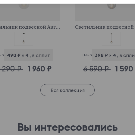
946954
946988
Светильник подвесной Aurora
490 ₽ × 4
, в сплит
398 ₽ × 4
, в спл
на
Цена
 290 ₽
1 960 ₽
6 590 ₽
1 590
Вся коллекция
Вы интересовались