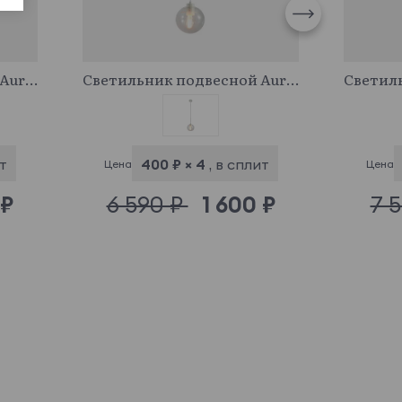
947014
Светильник подвесной Aurora
Светильник подвесной Aurora
ит
400 ₽ × 4
, в сплит
Цена
Цена
 ₽
6 590 ₽
1 600 ₽
7 