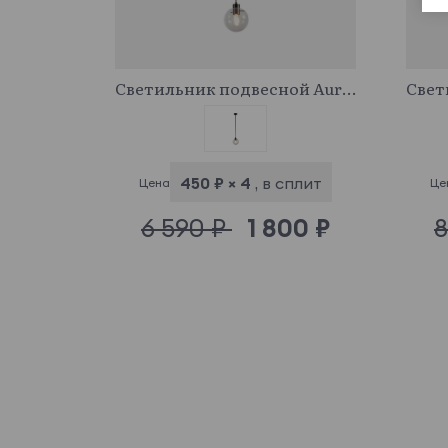
946965
Светильник подвесной Aurora
450 ₽ × 4
, в сплит
Цена
Це
6 590 ₽
1 800 ₽
8