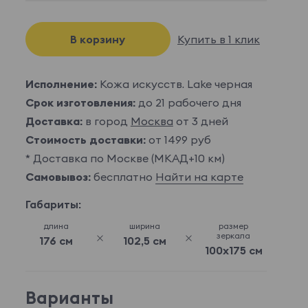
В корзину
Купить в 1 клик
Исполнение:
Кожа искусств. Lake черная
Срок изготовления:
до 21 рабочего дня
Доставка:
в город
Москва
от 3 дней
Стоимость доставки:
от 1499 руб
* Доставка по Москве (МКАД+10 км)
Самовывоз:
бесплатно
Найти на карте
Габариты:
длина
ширина
размер
зеркала
176 см
102,5 см
100x175 см
Варианты