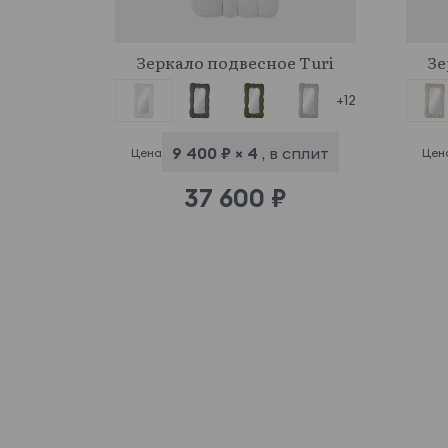
969768
Зеркало подвесное Turi
Зе
+12
9 400 ₽ × 4
, в сплит
Цена
Цен
37 600 ₽