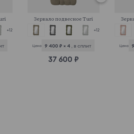
969795
uri
Зеркало подвесное Turi
Зерк
+12
+12
лит
9 400 ₽ × 4
, в сплит
Цена
Цена
37 600 ₽