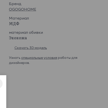
Бренд
OGOGOHOME
Материал
МДФ
материал обивки
Экокожа
Скачать 3D модель
Узнать
специальные условия
работы для
дизайнеров.