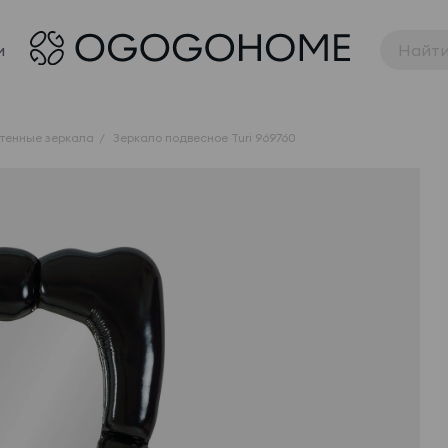
и
тенные зеркала
Зеркало подвесное Turi 969760