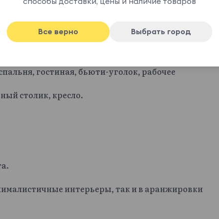
способы доставки, цены и наличие товаров
Все верно
Выбрать город
 жилых и общественных пространствах. Зеркало
тный предмет, так и в качестве дополнения к
спальня, гостиная, бьюти-уголок, рабочее
ный столик, кресло.
а.
нималистичные интерьеры, так и в аранжировки