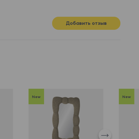
Добавить отзыв
New
New