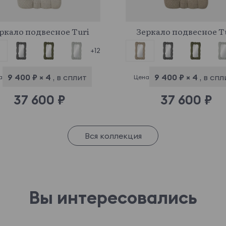
969776
969785
ркало подвесное Turi
Зеркало подвесное T
+12
9 400 ₽ × 4
, в сплит
9 400 ₽ × 4
, в сп
а
Цена
37 600 ₽
37 600 ₽
Вся коллекция
Вы интересовались