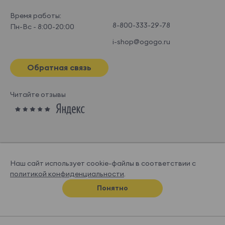
Время работы:
8-800-333-29-78
Пн-Вс - 8:00-20:00
i-shop@ogogo.ru
Обратная связь
Читайте отзывы
Наш сайт использует cookie-файлы в соответствии с
политикой конфиденциальности
.
© OGOGOHOME, 2026
Понятно
Спроектировано и нарисовано в
Супрематике