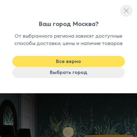
Ваш город Москва?
Спальня
От выбранного региона зависят доступные
Спальня Ruan
способы доставки, цены и наличие товаров
Все верно
Квартира
Гостиная
Спальня
Кухня
Прихожая
Офис
Выбрать город
Детская
Молодежная